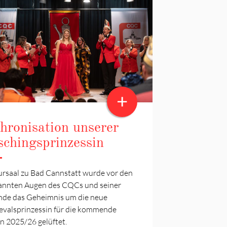
+
thronisation unserer
schingsprinzessin
ursaal zu Bad Cannstatt wurde vor den
annten Augen des CQCs und seiner
nde das Geheimnis um die neue
evalsprinzessin für die kommende
n 2025/26 gelüftet.