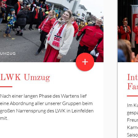
UMZUG
+
LWK Umzug
In
Fa
Nach einer langen Phase des Wartens lief
eine Abordnung aller unserer Gruppen beim
Im K
großen Narrensprung des LWK in Leinfelden
gesp
mit.
Freu
Karn
Saiso