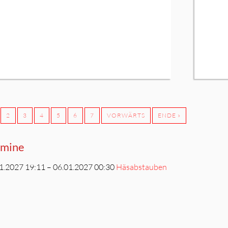
2
3
4
5
6
7
VORWÄRTS
ENDE »
rmine
1.2027 19:11 – 06.01.2027 00:30
Häsabstauben