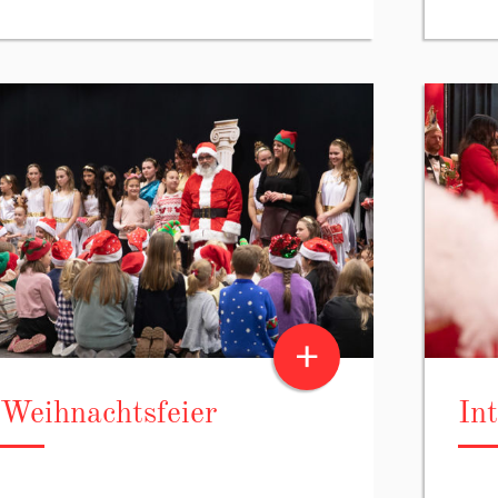
+
Weihnachtsfeier
In