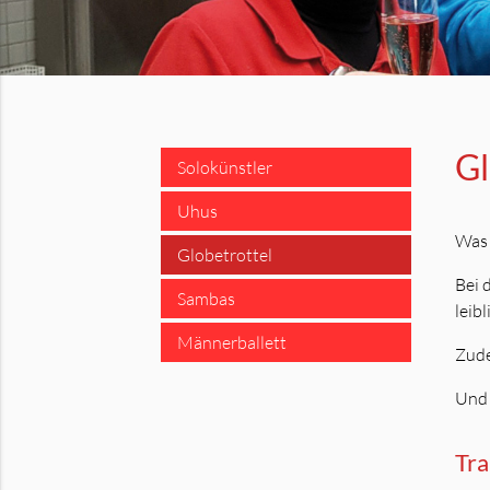
Gl
Solokünstler
Uhus
Was 
Globetrottel
Bei 
Sambas
leib
Männerballett
Zude
Und 
Tra