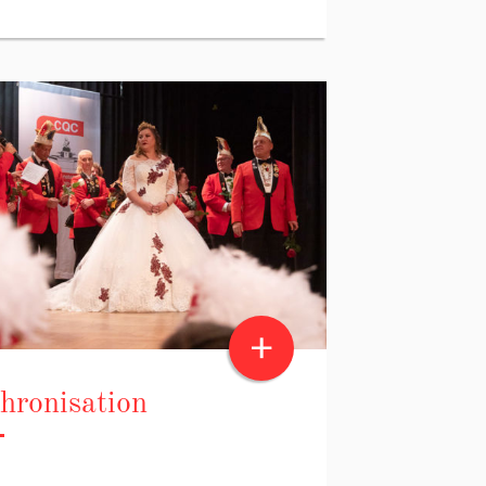
+
thronisation