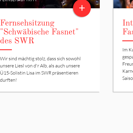
+
Fernsehsitzung
In
"Schwäbische Fasnet"
Fa
des SWR
Im K
gesp
Wir sind mächtig stolz, dass sich sowohl
Freu
unsere Liesl von d'r Alb, als auch unsere
Karn
Ü15-Solistin Lisa im SWR präsentieren
Saiso
durften!