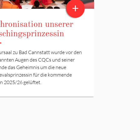
+
thronisation unserer
schingsprinzessin
ursaal zu Bad Cannstatt wurde vor den
annten Augen des CQCs und seiner
nde das Geheimnis um die neue
evalsprinzessin für die kommende
n 2025/26 gelüftet.