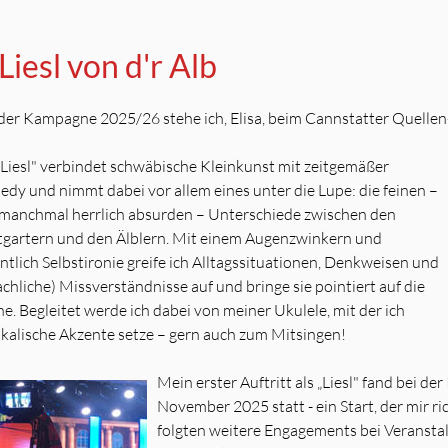
Liesl von d'r Alb
 der Kampagne 2025/26 stehe ich, Elisa, beim Cannstatter Quellen-C
„Liesl" verbindet schwäbische Kleinkunst mit zeitgemäßer
dy und nimmt dabei vor allem eines unter die Lupe: die feinen –
manchmal herrlich absurden – Unterschiede zwischen den
tgartern und den Älblern. Mit einem Augenzwinkern und
ntlich Selbstironie greife ich Alltagssituationen, Denkweisen und
achliche) Missverständnisse auf und bringe sie pointiert auf die
e. Begleitet werde ich dabei von meiner Ukulele, mit der ich
kalische Akzente setze – gern auch zum Mitsingen!
Mein erster Auftritt als „Liesl" fand bei de
November 2025 statt - ein Start, der mir r
folgten weitere Engagements bei Veransta