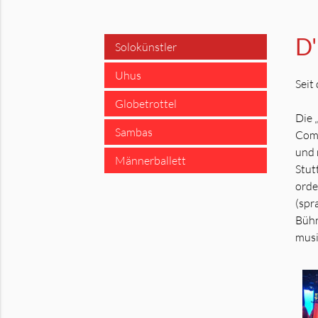
D'
Solokünstler
Uhus
Seit
Globetrottel
Die 
Sambas
Come
und 
Männerballett
Stut
orde
(spr
Bühn
musi