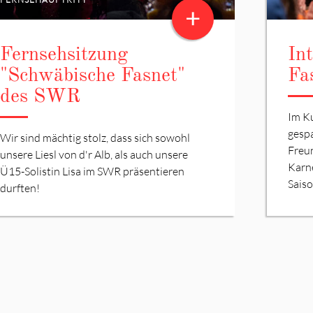
+
Fernsehsitzung
In
"Schwäbische Fasnet"
Fa
des SWR
Im K
gesp
Wir sind mächtig stolz, dass sich sowohl
Freu
unsere Liesl von d'r Alb, als auch unsere
Karn
Ü15-Solistin Lisa im SWR präsentieren
Saiso
durften!