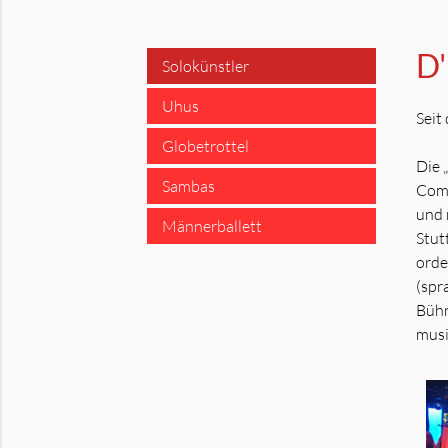
D'
Solokünstler
Uhus
Seit
Globetrottel
Die 
Sambas
Come
und 
Männerballett
Stut
orde
(spr
Bühn
musi