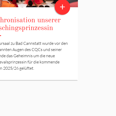
+
thronisation unserer
schingsprinzessin
ursaal zu Bad Cannstatt wurde vor den
annten Augen des CQCs und seiner
nde das Geheimnis um die neue
evalsprinzessin für die kommende
n 2025/26 gelüftet.