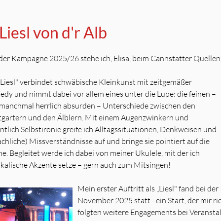
Liesl von d'r Alb
 der Kampagne 2025/26 stehe ich, Elisa, beim Cannstatter Quellen-C
„Liesl" verbindet schwäbische Kleinkunst mit zeitgemäßer
dy und nimmt dabei vor allem eines unter die Lupe: die feinen –
manchmal herrlich absurden – Unterschiede zwischen den
tgartern und den Älblern. Mit einem Augenzwinkern und
ntlich Selbstironie greife ich Alltagssituationen, Denkweisen und
achliche) Missverständnisse auf und bringe sie pointiert auf die
e. Begleitet werde ich dabei von meiner Ukulele, mit der ich
kalische Akzente setze – gern auch zum Mitsingen!
Mein erster Auftritt als „Liesl" fand bei de
November 2025 statt - ein Start, der mir r
folgten weitere Engagements bei Veransta