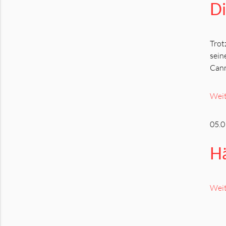
Di
Trot
sein
Cann
Weit
05.0
Hä
Weit