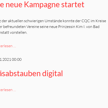
e neue Kampagne startet
z der aktuellen schwierigen Umstände konnte der CQC im Kreise
er befreundeten Vereine seine neue Prinzessin Kim I. von Bad
statt vorstellen.
Die
erlesen …
neue
Kampagne
1.2021 00:00
startet
sabstauben digital
Häsabstauben
erlesen …
digital