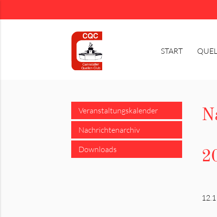
START
QUEL
Suchbegriffe
Veranstaltungskalender
N
Nachrichtenarchiv
Downloads
2
12.1